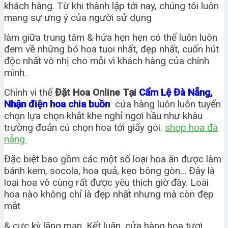
khách hàng. Từ khi thành lập tới nay, chúng tôi luôn
mang sự ưng ý của người sử dụng
làm giữa trung tâm & hứa hẹn hẹn có thể luôn luôn
đem về những bó hoa tuoi nhất, đẹp nhất, cuốn hút
độc nhất vô nhị cho mỗi vì khách hàng của chính
mình.
Chính vì thế
Đặt Hoa Online Tại
Cẩm Lệ Đà Nẵng,
Nhận điện hoa chia buồn
cửa hàng luôn luôn tuyển
chọn lựa chọn khắt khe nghỉ ngơi hầu như khâu
trường đoản cú chọn hoa tới giấy gói.
shop hoa đà
nẵng
Đặc biệt bao gồm các một số loại hoa ăn được làm
bánh kem, socola, hoa quả, kẹo bông gòn… Đây là
loại hoa vô cùng rất được yêu thích giờ đây. Loài
hoa nào không chỉ là đẹp nhất nhưng mà còn đẹp
mắt
& cực kỳ lãng mạn. Kết luận, cửa hàng hoa tươi