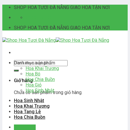
Skip
SHOP HOA TƯƠI ĐÀ NẴNG GIAO HOA TẬN NƠI
to
06:00 - 21:00
content
SHOP HOA TƯƠI ĐÀ NẴNG GIAO HOA TẬN NƠI
Tìm
Danh mục sản phẩm
kiếm:
Hoa Khai Trương
Hoa Bó
Hoa Chia Buồn
Giỏ hàng
Hoa Giỏ
Hoa Sinh Nhật
Chưa có sản phẩm trong giỏ hàng.
Hoa Sinh Nhật
Hoa Khai Trương
Hoa Tang Lễ
Hoa Chia Buồn
Đăng nhập