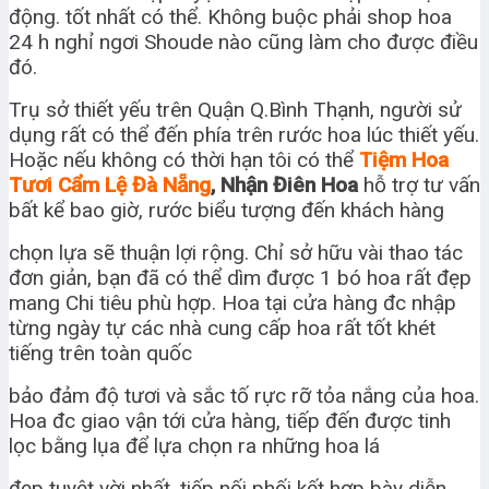
động. tốt nhất có thể. Không buộc phải shop hoa
24 h nghỉ ngơi Shoude nào cũng làm cho được điều
đó.
Trụ sở thiết yếu trên Quận Q.Bình Thạnh, người sử
dụng rất có thể đến phía trên rước hoa lúc thiết yếu.
Hoặc nếu không có thời hạn tôi có thể
Tiệm Hoa
Tươi Cẩm Lệ Đà Nẵng
, Nhận Điên Hoa
hỗ trợ tư vấn
bất kể bao giờ, rước biểu tượng đến khách hàng
chọn lựa sẽ thuận lợi rộng. Chỉ sở hữu vài thao tác
đơn giản, bạn đã có thể dìm được 1 bó hoa rất đẹp
mang Chi tiêu phù hợp. Hoa tại cửa hàng đc nhập
từng ngày tự các nhà cung cấp hoa rất tốt khét
tiếng trên toàn quốc
bảo đảm độ tươi và sắc tố rực rỡ tỏa nắng của hoa.
Hoa đc giao vận tới cửa hàng, tiếp đến được tinh
lọc bằng lụa để lựa chọn ra những hoa lá
đẹp tuyệt vời nhất, tiếp nối phối kết hợp bày diễn