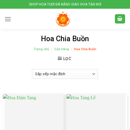
Skip
SHOP HOA TƯƠI ĐÀ NẴNG GIAO HOA TẬN NƠI
to
content
Hoa Chia Buồn
Trang chủ
/
Cửa hàng
/
Hoa Chia Buồn
LỌC