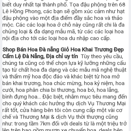
biết duy nhất tại thành phố. Tọa đậu phộng trên 68
Lê Hồng Phong, các bạn sẽ gồm xúc cảm như hạt
đậu phộng vào một địa điểm đầy sắc hoa và thảo
mộc. Các các loại hoa ở chỗ này cũng rất chi là đa
chủng loại & đa dạng mẫu mã, từ các các loại hoa
nội địa cho tới các loại hoa du nhập cao cấp.
Shop Bán Hoa Đà nẵng Giỏ Hoa Khai Trương Đẹp
Cẩm Lệ Đà Nẵng, Địa chỉ uy tín
Tùy theo yêu cầu,
chúng ta cũng có thể chọn lựa kỹ lưỡng những cấu
tạo từ chất hoa đa dạng và các mẫu mã nghệ thuật
và thẩm mỹ hoa độc đáo và khác biệt từ hoa mở
bán khai trương, hoa chúc mừng, hoa kỷ niệm, hoa
cưới, hoa phân chia bi thương, hoa bó, hoa lẵng,
bình đựng hoa… Đặc biệt, nhằm mục tiêu mang đến
cho quý khách các hưởng thụ dịch Vụ Thương Mại
rất tốt, cửa hàng bên tôi còn cung cấp một vài cơ
chế và Thương Mại & dịch Vụ thời thượng cũng
như: trong tầm 7km đối với deals từ là một triệu trở
lên trên bao gồm mượn xe chuyển hoa, deals bên