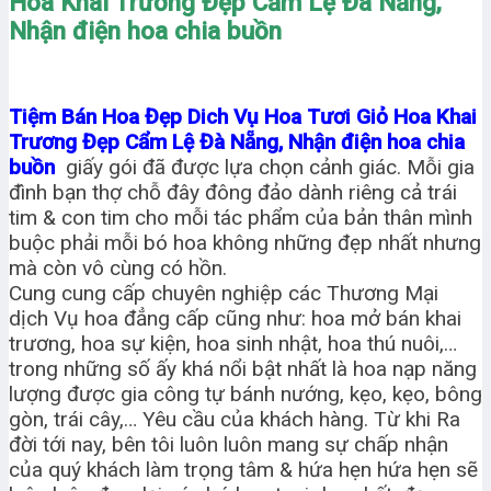
Hoa Khai Trương Đẹp Cẩm Lệ Đà Nẵng,
Nhận điện hoa chia buồn
Tiệm Bán Hoa Đẹp Dich Vụ Hoa Tươi Giỏ Hoa Khai
Trương Đẹp Cẩm Lệ Đà Nẵng, Nhận điện hoa chia
buồn
giấy gói đã được lựa chọn cảnh giác. Mỗi gia
đình bạn thợ chỗ đây đông đảo dành riêng cả trái
tim & con tim cho mỗi tác phẩm của bản thân mình
buộc phải mỗi bó hoa không những đẹp nhất nhưng
mà còn vô cùng có hồn.
Cung cung cấp chuyên nghiệp các Thương Mại
dịch Vụ hoa đẳng cấp cũng như: hoa mở bán khai
trương, hoa sự kiện, hoa sinh nhật, hoa thú nuôi,…
trong những số ấy khá nổi bật nhất là hoa nạp năng
lượng được gia công tự bánh nướng, kẹo, kẹo, bông
gòn, trái cây,… Yêu cầu của khách hàng. Từ khi Ra
đời tới nay, bên tôi luôn luôn mang sự chấp nhận
của quý khách làm trọng tâm & hứa hẹn hứa hẹn sẽ