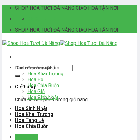
Skip
SHOP HOA TƯƠI ĐÀ NẴNG GIAO HOA TẬN NƠI
to
06:00 - 21:00
content
SHOP HOA TƯƠI ĐÀ NẴNG GIAO HOA TẬN NƠI
Tìm
Danh mục sản phẩm
kiếm:
Hoa Khai Trương
Hoa Bó
Hoa Chia Buồn
Giỏ hàng
Hoa Giỏ
Hoa Sinh Nhật
Chưa có sản phẩm trong giỏ hàng.
Hoa Sinh Nhật
Hoa Khai Trương
Hoa Tang Lễ
Hoa Chia Buồn
Đăng nhập