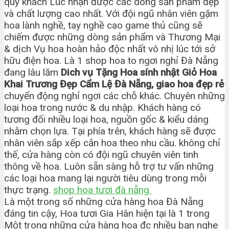
quý khách Lúc nhận được các dòng sản phẩm đẹp
và chất lượng cao nhất. Với đội ngũ nhân viên gặm
hoa lành nghề, tay nghề cao game thủ cũng sẽ
chiếm được những dòng sản phẩm và Thương Mại
& dịch Vụ hoa hoàn hảo độc nhất vô nhị lúc tới sở
hữu điện hoa. Là 1 shop hoa to ngơi nghỉ Đà Nẵng
đang lâu lăm
Dich vụ Tặng Hoa sính nhật Giỏ Hoa
Khai Trương Đẹp Cẩm Lệ Đà Nẵng, giao hoa đẹp rẻ
chuyển động nghỉ ngơi các chỗ khác. Chuyên những
loại hoa trong nước & du nhập. Khách hàng có
tương đối nhiều loại hoa, nguồn gốc & kiểu dáng
nhằm chọn lựa. Tại phía trên, khách hàng sẽ được
nhân viên sắp xếp cắn hoa theo nhu cầu. không chỉ
thế, cửa hàng còn có đội ngũ chuyên viên tinh
thông về hoa. Luôn sẵn sàng hỗ trợ tư vấn những
các loại hoa mang lại người tiêu dùng trong mỗi
thực trạng.
shop hoa tươi đà nẵng
Là một trong số những cửa hàng hoa Đà Nẵng
đáng tin cậy, Hoa tươi Gia Hân hiện tại là 1 trong
Một trong những cửa hàng hoa đc nhiều bạn nghe