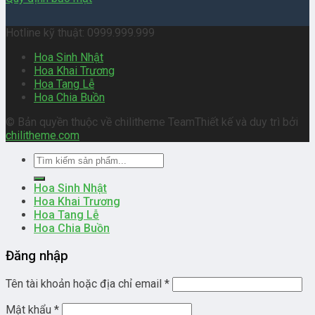
Hotline kỹ thuật: 0999.999.999
Hoa Sinh Nhật
Hoa Khai Trương
Hoa Tang Lễ
Hoa Chia Buồn
© Bản quyền thuộc về chilitheme Team
Thiết kế và duy trì bởi
chilitheme.com
Tìm
kiếm:
Hoa Sinh Nhật
Hoa Khai Trương
Hoa Tang Lễ
Hoa Chia Buồn
Đăng nhập
Tên tài khoản hoặc địa chỉ email
*
Mật khẩu
*