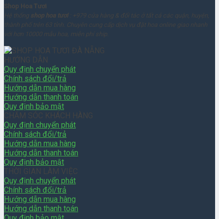
Shop Hoa Tươi
Hệ thống
shop hoa tươi
: +979 cửa hàng & đối tác ở tất cả các quận, huyện,
thành phố trên 63 tỉnh. Chuyên cung cấp dịch vụ đặt hoa online giao nhanh
với hơn 10000 mẫu hoa, miễn phí ship.
HƯỚNG DẪN
Quy định chuyển phát
Chính sách đổi/trả
Hướng dẫn mua hàng
Hướng dẫn thanh toán
Quy định bảo mật
CHĂM SÓC KHÁCH HÀNG
Quy định chuyển phát
Chính sách đổi/trả
Hướng dẫn mua hàng
Hướng dẫn thanh toán
Quy định bảo mật
THỜI GIAN LÀM VIỆC
Quy định chuyển phát
Chính sách đổi/trả
Hướng dẫn mua hàng
Hướng dẫn thanh toán
Quy định bảo mật