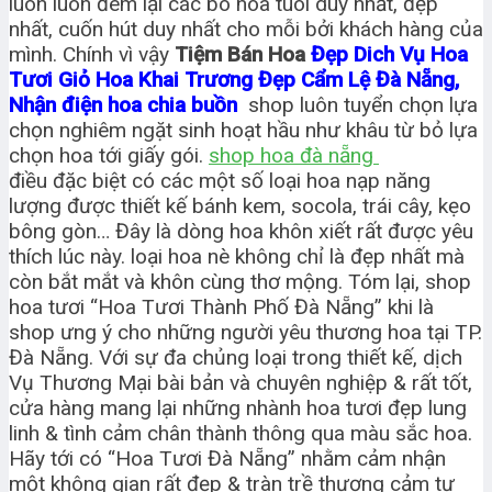
luôn luôn đem lại các bó hoa tuoi duy nhất, đẹp
nhất, cuốn hút duy nhất cho mỗi bởi khách hàng của
mình. Chính vì vậy
Tiệm Bán Hoa
Đẹp Dich Vụ Hoa
Tươi Giỏ Hoa Khai Trương Đẹp Cẩm Lệ Đà Nẵng,
Nhận điện hoa chia buồn
shop luôn tuyển chọn lựa
chọn nghiêm ngặt sinh hoạt hầu như khâu từ bỏ lựa
chọn hoa tới giấy gói.
shop hoa đà nẵng
điều đặc biệt có các một số loại hoa nạp năng
lượng được thiết kế bánh kem, socola, trái cây, kẹo
bông gòn… Đây là dòng hoa khôn xiết rất được yêu
thích lúc này. loại hoa nè không chỉ là đẹp nhất mà
còn bắt mắt và khôn cùng thơ mộng. Tóm lại, shop
hoa tươi “Hoa Tươi Thành Phố Đà Nẵng” khi là
shop ưng ý cho những người yêu thương hoa tại TP.
Đà Nẵng. Với sự đa chủng loại trong thiết kế, dịch
Vụ Thương Mại bài bản và chuyên nghiệp & rất tốt,
cửa hàng mang lại những nhành hoa tươi đẹp lung
linh & tình cảm chân thành thông qua màu sắc hoa.
Hãy tới có “Hoa Tươi Đà Nẵng” nhằm cảm nhận
một không gian rất đẹp & tràn trề thương cảm tự