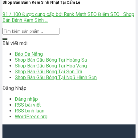
Shop Bán Bánh Kem Sinh Nhật Tại Cẩm Lệ
91 / 100 Được cung cấp bởi Rank Math SEO Điểm SEO Shop
Bán Bánh Kem Sinh ...
Bài viết mới
Báo Đà Nẵng
Shop Bán Gấu Bông Tại Hoàng Sa
Shop Bán Gấu Bông Tại Hòa Vang
Shop Bán Gấu Bông Tại Sơn Trà
Shop Bán Gấu Bông Tại Ngũ Hành Sơn
Đăng Nhập
Đăng nhập
RSS bài viết
RSS bình luận
WordPress.org