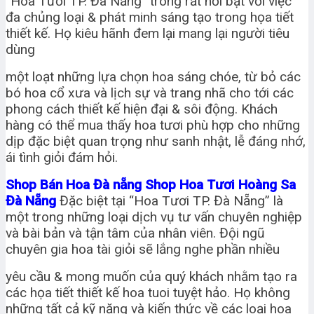
“Hoa Tươi TP. Đà Nẵng” trông rất nổi bật với việc
đa chủng loại & phát minh sáng tạo trong họa tiết
thiết kế. Họ kiêu hãnh đem lại mang lại người tiêu
dùng
một loạt những lựa chọn hoa sáng chóe, từ bỏ các
bó hoa cổ xưa và lịch sự và trang nhã cho tới các
phong cách thiết kế hiện đại & sôi động. Khách
hàng có thể mua thấy hoa tươi phù hợp cho những
dịp đặc biệt quan trọng như sanh nhật, lễ đáng nhớ,
ái tình giỏi đám hỏi.
Shop Bán Hoa Đà nẵng Shop Hoa Tươi Hoàng Sa
Đà Nẵng
Đặc biệt tại “Hoa Tươi TP. Đà Nẵng” là
một trong những loại dịch vụ tư vấn chuyên nghiệp
và bài bản và tận tâm của nhân viên. Đội ngũ
chuyên gia hoa tài giỏi sẽ lắng nghe phần nhiều
yêu cầu & mong muốn của quý khách nhằm tạo ra
các họa tiết thiết kế hoa tuoi tuyệt hảo. Họ không
những tất cả kỹ năng và kiến thức về các loại hoa