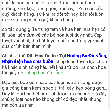
nhất là hoa nạp năng lượng được làm từ bánh
nướng, kẹo, kẹo, bông gòn, trái cây,… Yêu cầu của
quý khách hàng. Từ khi Ra đời tới nay, bên tôi luôn
rước sự ưng ý của quý khách hàng
có tác dụng giữa trung tâm và hứa hẹn hứa hẹn có
lẽ luôn luôn đưa về các bó hoa tuoi duy nhất, đẹp
tuyệt vời nhất, thu hút tuyệt nhất cho từng vị khách
của chính bản thân mình.
Chính vì thế
Đặt Hoa Online Tại
Hoàng Sa Đà Nẵng,
Nhận điện hoa chia buồn
shop luôn tuyển lựa chọn
hà khắc sinh sống hầu hết khâu từ bỏ lựa chọn hoa
tới giấy gói.
shop hoa đà nẵng
Đặc biệt bao gồm các các loại hoa ăn uống được
gia công bánh kem, socola, trái cây, kẹo bông gòn…
Đây là loại hoa hết sức rất được ưa chuộng giờ đây.
chủng loại hoa nào không chỉ có đẹp nhất nhưng
mà còn ưa nhìn