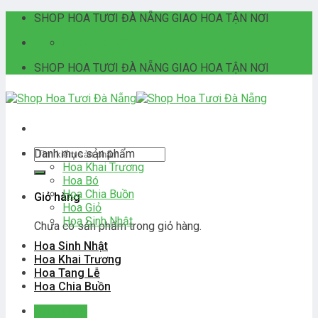
Skip
SHOP HOA TƯƠI ĐÀ NẴNG GIAO HOA TẬN NƠI
to
06:00 - 21:00
content
SHOP HOA TƯƠI ĐÀ NẴNG GIAO HOA TẬN NƠI
Tìm
Danh mục sản phẩm
kiếm:
Hoa Khai Trương
Hoa Bó
Hoa Chia Buồn
Giỏ hàng
Hoa Giỏ
Hoa Sinh Nhật
Chưa có sản phẩm trong giỏ hàng.
Hoa Sinh Nhật
Hoa Khai Trương
Hoa Tang Lễ
Hoa Chia Buồn
Đăng nhập