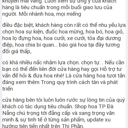
khuyến mãi vàng. Luôn xem sự ưng ý của khách
hàng là tiêu chuẩn trong mỗi buổi giao lưu của
người. Mỗi nhành hoa, mọi miếng
điều đặc biệt, khách hàng còn rất có thể nhu yếu lựa
chọn hoa sự kiện, đuốc hoa mừng, hoa bó, hoa giỏ,
hoa lọ đựng hoa, hoa cưới, xe cưới, tỏa đại dương
điệp, hoa chia bi quan… báo giá hoa tại đây tương
đối giá thấp,
có khá nhiều nấc nhằm lựa chọn. chọn tự. . Nếu cần
bạn có thể đến liên đới cửa hàng hay gọi Hỗ trợ tư
vấn để hỏi & đưa hoa nhé! Là cửa hàng hoa tươi tắn
đáng xem thêm Trong quy trình cách tân và phát
triển
cửa hàng bên tôi luôn luôn rước sự lòng tin của quý
khách có tác dụng tiêu chuẩn. Shop hoa TP Đà
Nẵng chú trọng tới đẳng cấp và sang trọng văn
minh & sự tinh tế ở từng sản phẩm, update xu
hướng tiên tiến nhất trên Thị Phần.