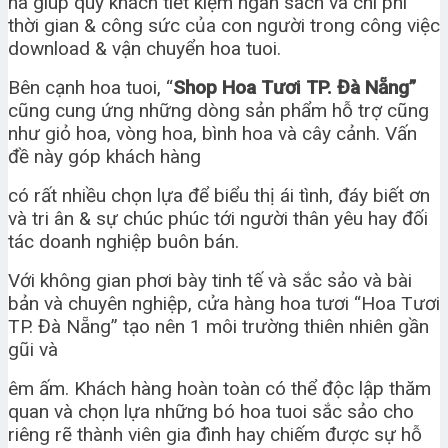
nà giúp quý khách tiết kiệm ngân sách và chi phí
thời gian & công sức của con người trong công việc
download & vận chuyển hoa tuoi.
Bên cạnh hoa tuoi, “
Shop Hoa Tươi TP. Đà Nẵng”
cũng cung ứng những dòng sản phẩm hỗ trợ cũng
như giỏ hoa, vòng hoa, bình hoa và cây cảnh. Vấn
đề này góp khách hàng
có rất nhiều chọn lựa để biểu thị ái tình, đáy biết ơn
và tri ân & sự chúc phúc tới người thân yêu hay đối
tác doanh nghiệp buôn bán.
Với không gian phơi bày tinh tế và sắc sảo và bài
bản và chuyên nghiệp, cửa hàng hoa tươi “Hoa Tươi
TP. Đà Nẵng” tạo nên 1 môi trường thiên nhiên gần
gũi và
êm ấm. Khách hàng hoàn toàn có thể độc lập thăm
quan và chọn lựa những bó hoa tuoi sắc sảo cho
riêng rẽ thành viên gia đình hay chiếm được sự hỗ