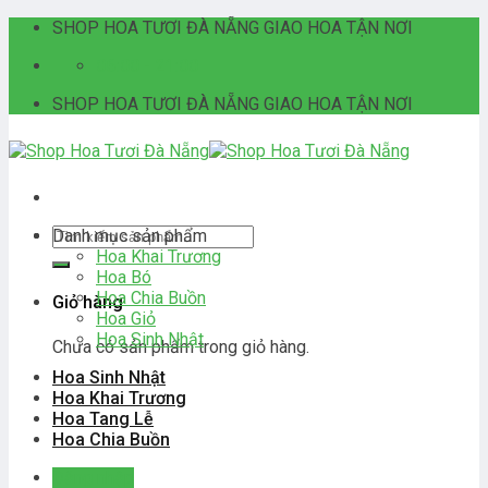
Skip
SHOP HOA TƯƠI ĐÀ NẴNG GIAO HOA TẬN NƠI
to
06:00 - 21:00
content
SHOP HOA TƯƠI ĐÀ NẴNG GIAO HOA TẬN NƠI
Tìm
Danh mục sản phẩm
kiếm:
Hoa Khai Trương
Hoa Bó
Hoa Chia Buồn
Giỏ hàng
Hoa Giỏ
Hoa Sinh Nhật
Chưa có sản phẩm trong giỏ hàng.
Hoa Sinh Nhật
Hoa Khai Trương
Hoa Tang Lễ
Hoa Chia Buồn
Đăng nhập