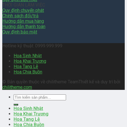
THỜI GIAN LÀM VIỆC
Quy định chuyển phát
Chính sách đổi/trả
Hướng dẫn mua hàng
Hướng dẫn thanh toán
Quy định bảo mật
Hotline kỹ thuật: 0999.999.999
Hoa Sinh Nhật
Hoa Khai Trương
Hoa Tang Lễ
Hoa Chia Buồn
© Bản quyền thuộc về chilitheme Team
Thiết kế và duy trì bởi
chilitheme.com
Tìm
kiếm:
Hoa Sinh Nhật
Hoa Khai Trương
Hoa Tang Lễ
Hoa Chia Buồn