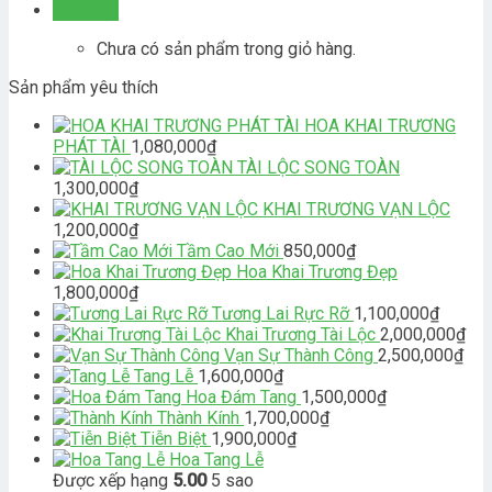
Giỏ hàng
Chưa có sản phẩm trong giỏ hàng.
Sản phẩm yêu thích
HOA KHAI TRƯƠNG
PHÁT TÀI
1,080,000
₫
TÀI LỘC SONG TOÀN
1,300,000
₫
KHAI TRƯƠNG VẠN LỘC
1,200,000
₫
Tầm Cao Mới
850,000
₫
Hoa Khai Trương Đẹp
1,800,000
₫
Tương Lai Rực Rỡ
1,100,000
₫
Khai Trương Tài Lộc
2,000,000
₫
Vạn Sự Thành Công
2,500,000
₫
Tang Lễ
1,600,000
₫
Hoa Đám Tang
1,500,000
₫
Thành Kính
1,700,000
₫
Tiễn Biệt
1,900,000
₫
Hoa Tang Lễ
Được xếp hạng
5.00
5 sao