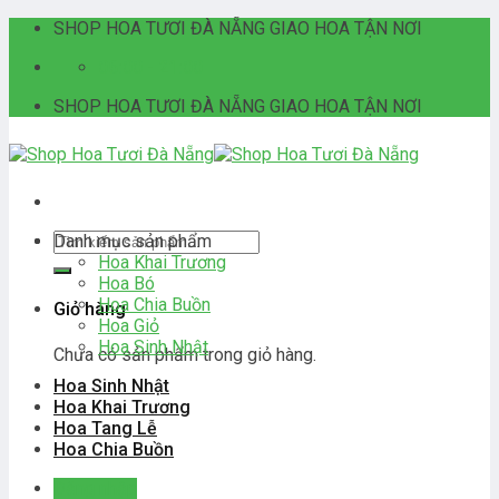
Skip
SHOP HOA TƯƠI ĐÀ NẴNG GIAO HOA TẬN NƠI
to
06:00 - 21:00
content
SHOP HOA TƯƠI ĐÀ NẴNG GIAO HOA TẬN NƠI
Tìm
Danh mục sản phẩm
kiếm:
Hoa Khai Trương
Hoa Bó
Hoa Chia Buồn
Giỏ hàng
Hoa Giỏ
Hoa Sinh Nhật
Chưa có sản phẩm trong giỏ hàng.
Hoa Sinh Nhật
Hoa Khai Trương
Hoa Tang Lễ
Hoa Chia Buồn
Đăng nhập