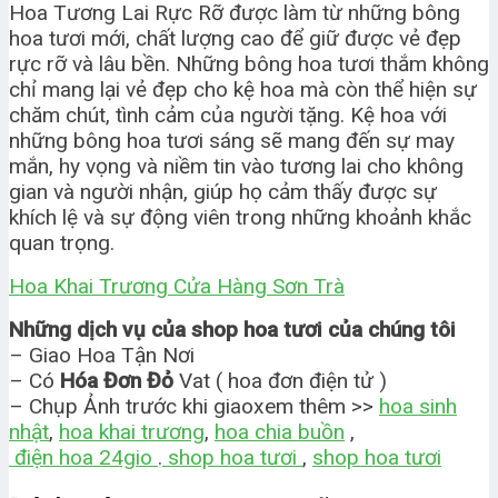
Hoa Tương Lai Rực Rỡ được làm từ những bông
hoa tươi mới, chất lượng cao để giữ được vẻ đẹp
rực rỡ và lâu bền. Những bông hoa tươi thắm không
chỉ mang lại vẻ đẹp cho kệ hoa mà còn thể hiện sự
chăm chút, tình cảm của người tặng. Kệ hoa với
những bông hoa tươi sáng sẽ mang đến sự may
mắn, hy vọng và niềm tin vào tương lai cho không
gian và người nhận, giúp họ cảm thấy được sự
khích lệ và sự động viên trong những khoảnh khắc
quan trọng.
Hoa Khai Trương Cửa Hàng Sơn Trà
Những dịch vụ của shop hoa tươi của chúng tôi
– Giao Hoa Tận Nơi
– Có
Hóa Đơn Đỏ
Vat ( hoa đơn điện tử )
– Chụp Ảnh trước khi giaoxem thêm >>
hoa sinh
nhật
,
hoa khai trương
,
hoa chia buồn
,
điện hoa 24gio
.
shop hoa tươi
,
shop hoa tươi