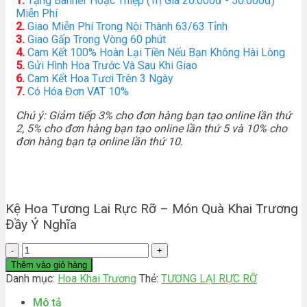
1.
Tặng Banner Hoặc Thiệp (Trị Giá 20.000đ - 50.000đ)
Miễn Phí
2.
Giao Miễn Phí Trong Nội Thành 63/63 Tỉnh
3.
Giao Gấp Trong Vòng 60 phút
4.
Cam Kết 100% Hoàn Lại Tiền Nếu Bạn Không Hài Lòng
5.
Gửi Hình Hoa Trước Và Sau Khi Giao
6.
Cam Kết Hoa Tươi Trên 3 Ngày
7.
Có Hóa Đơn VAT 10%
Chú ý: Giảm tiếp 3% cho đơn hàng bạn tạo online lần thứ
2, 5% cho đơn hàng bạn tạo online lần thứ 5 và 10% cho
đơn hàng bạn tạ online lần thứ 10.
Kệ Hoa Tương Lai Rực Rỡ – Món Quà Khai Trương
Đầy Ý Nghĩa
Tương
Lai
Thêm vào giỏ hàng
Rực
Danh mục:
Hoa Khai Trương
Thẻ:
TƯƠNG LẠI RỰC RỠ
Rỡ
số
Mô tả