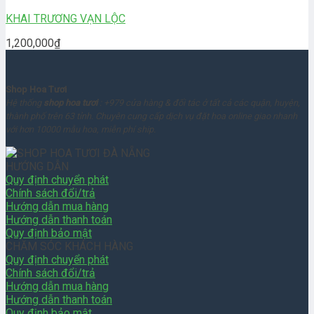
KHAI TRƯƠNG VẠN LỘC
1,200,000
₫
Shop Hoa Tươi
Hệ thống
shop hoa tươi
: +979 cửa hàng & đối tác ở tất cả các quận, huyện,
thành phố trên 63 tỉnh. Chuyên cung cấp dịch vụ đặt hoa online giao nhanh
với hơn 10000 mẫu hoa, miễn phí ship.
HƯỚNG DẪN
Quy định chuyển phát
Chính sách đổi/trả
Hướng dẫn mua hàng
Hướng dẫn thanh toán
Quy định bảo mật
CHĂM SÓC KHÁCH HÀNG
Quy định chuyển phát
Chính sách đổi/trả
Hướng dẫn mua hàng
Hướng dẫn thanh toán
Quy định bảo mật