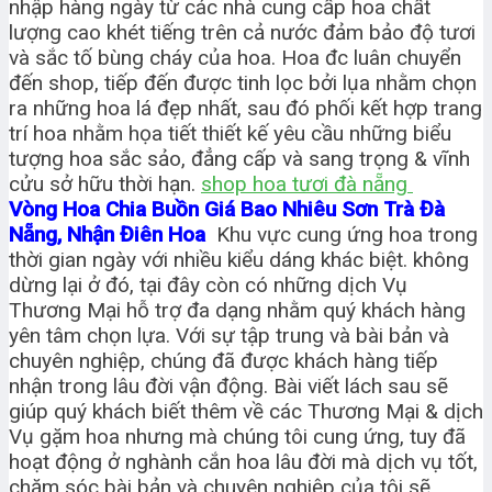
nhập hàng ngày từ các nhà cung cấp hoa chất
lượng cao khét tiếng trên cả nước đảm bảo độ tươi
và sắc tố bùng cháy của hoa. Hoa đc luân chuyển
đến shop, tiếp đến được tinh lọc bởi lụa nhằm chọn
ra những hoa lá đẹp nhất, sau đó phối kết hợp trang
trí hoa nhằm họa tiết thiết kế yêu cầu những biểu
tượng hoa sắc sảo, đẳng cấp và sang trọng & vĩnh
cửu sở hữu thời hạn.
shop hoa tươi đà nẵng
Vòng Hoa Chia Buồn Giá Bao Nhiêu Sơn Trà Đà
Nẵng, Nhận Điên Hoa
Khu vực cung ứng hoa trong
thời gian ngày với nhiều kiểu dáng khác biệt. không
dừng lại ở đó, tại đây còn có những dịch Vụ
Thương Mại hỗ trợ đa dạng nhằm quý khách hàng
yên tâm chọn lựa. Với sự tập trung và bài bản và
chuyên nghiệp, chúng đã được khách hàng tiếp
nhận trong lâu đời vận động. Bài viết lách sau sẽ
giúp quý khách biết thêm về các Thương Mại & dịch
Vụ gặm hoa nhưng mà chúng tôi cung ứng, tuy đã
hoạt động ở nghành cắn hoa lâu đời mà dịch vụ tốt,
chăm sóc bài bản và chuyên nghiệp của tôi sẽ