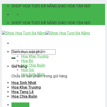
Skip
SHOP HOA TƯƠI ĐÀ NẴNG GIAO HOA TẬN NƠI
to
06:00 - 21:00
content
SHOP HOA TƯƠI ĐÀ NẴNG GIAO HOA TẬN NƠI
Tìm
Danh mục sản phẩm
kiếm:
Hoa Khai Trương
Hoa Bó
Hoa Chia Buồn
Giỏ hàng
Hoa Giỏ
Hoa Sinh Nhật
Chưa có sản phẩm trong giỏ hàng.
Hoa Sinh Nhật
Hoa Khai Trương
Hoa Tang Lễ
Hoa Chia Buồn
Đăng nhập