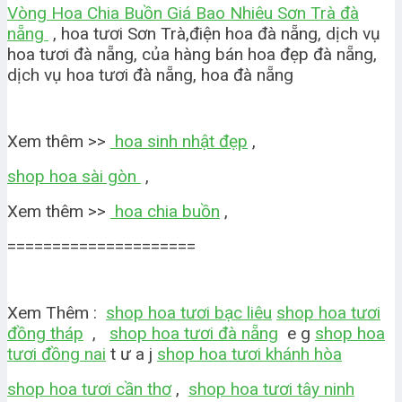
Vòng Hoa Chia Buồn Giá Bao Nhiêu Sơn Trà đà
nẵng
, hoa tươi Sơn Trà,điện hoa đà nẵng, dịch vụ
hoa tươi đà nẵng, của hàng bán hoa đẹp đà nẵng,
dịch vụ hoa tươi đà nẵng, hoa đà nẵng
Xem thêm >>
hoa sinh nhật đẹp
,
shop hoa sài gòn
,
Xem thêm >>
hoa chia buồn
,
=====================
Xem Thêm :
shop hoa tươi bạc liêu
shop hoa tươi
đồng tháp
,
shop hoa tươi đà nẵng
e g
shop hoa
tươi đồng nai
t ư a j
shop hoa tươi khánh hòa
shop hoa tươi cần thơ
,
shop hoa tươi tây ninh