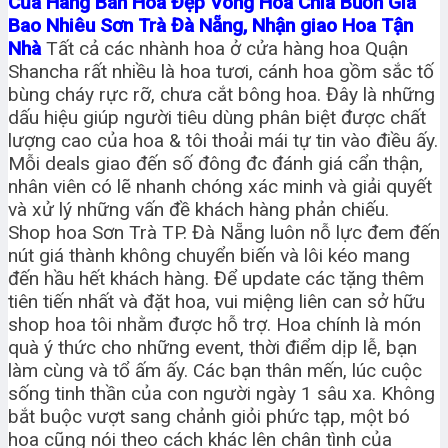
Của Hàng Bán Hoa Đẹp Vòng Hoa Chia Buồn Giá
Bao Nhiêu Sơn Trà Đà Nẵng, Nhận giao Hoa Tận
Nhà
Tất cả các nhành hoa ở cửa hàng hoa Quận
Shancha rất nhiều là hoa tươi, cánh hoa gồm sắc tố
bùng cháy rực rỡ, chưa cắt bông hoa. Đây là những
dấu hiệu giúp người tiêu dùng phân biệt được chất
lượng cao của hoa & tôi thoải mái tự tin vào điều ấy.
Mỗi deals giao đến số đông đc đánh giá cẩn thận,
nhân viên có lẽ nhanh chóng xác minh và giải quyết
và xử lý những vấn đề khách hàng phản chiếu.
Shop hoa Sơn Trà TP. Đà Nẵng luôn nỗ lực đem đến
nút giá thành không chuyển biến và lôi kéo mang
đến hầu hết khách hàng. Để update các tặng thêm
tiên tiến nhất và đặt hoa, vui miệng liên can sở hữu
shop hoa tôi nhằm được hỗ trợ. Hoa chính là món
quà ý thức cho những event, thời điểm dịp lễ, bạn
làm cùng và tổ ấm ấy. Các bạn thân mến, lúc cuộc
sống tinh thần của con người ngày 1 sâu xa. Không
bắt buộc vượt sang chảnh giỏi phức tạp, một bó
hoa cũng nói theo cách khác lên chân tình của