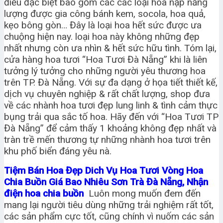
điều đặc biệt bao gồm các các loại hoa nạp năng
lượng được gia công bánh kem, socola, hoa quả,
kẹo bông gòn… Đây là loại hoa hết sức được ưa
chuộng hiện nay. loại hoa này không những đẹp
nhất nhưng còn ưa nhìn & hết sức hữu tình. Tóm lại,
cửa hàng hoa tươi “Hoa Tươi Đà Nẵng” khi là liên
tưởng lý tưởng cho những người yêu thương hoa
trên TP. Đà Nẵng. Với sự đa dạng ở họa tiết thiết kế,
dịch vụ chuyên nghiệp & rất chất lượng, shop đưa
về các nhành hoa tươi đẹp lung linh & tình cảm thực
bụng trải qua sắc tố hoa. Hãy đến với “Hoa Tươi TP
Đà Nẵng” để cảm thấy 1 khoảng không đẹp nhất và
tràn trề mến thương tự những nhành hoa tươi trên
khu phố biển đáng yêu nà.
Tiệm Bán Hoa Đẹp Dich Vụ Hoa Tươi Vòng Hoa
Chia Buồn Giá Bao Nhiêu Sơn Trà Đà Nẵng, Nhận
điện hoa chia buồn
Luôn mong muốn đem đến
mang lại người tiêu dùng những trải nghiệm rất tốt,
các sản phẩm cực tốt, cũng chính vì nuốm các sản