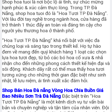
Shop hoa tuoi là nơi bộc lộ ái tình, sự chúc mừng
hạnh phúc & xúc cảm thực lòng. Trong TP. Đà
Nẵng, shop hoa tuoi đó là “Hoa Tươi TP Đà Nẵng”.
Với lâu đời tay nghề trong ngành hoa, cửa hàng đã
trở thành 1 thúc đẩy an toàn và đáng tin cậy cho
người yêu thương hoa ở thành phố.
“Hoa Tươi TP. Đà Nẵng” khá nổi bật với việc đa
chủng loại và sáng tạo trong thiết kế. Họ tự hào
đem về mang đến quý khách hàng 1 loạt các chọn
lựa hoa tươi đẹp, từ bỏ các bó hoa cổ xưa & nhã
nhặn cho đến những phong cách thiết kế hiện đại và
sôi động. Khách dãy rất có thể mua thấy hoa tươi
tương xứng cho những thời gian đặc biệt như sinh
nhật, lễ lưu niệm, ái tình xuất xắc đám hỏi.
Shop Bán Hoa Đà nẵng Vòng Hoa Chia Buồn Giá
Bao Nhiêu Sơn Trà Đà Nẵng
Đặc biệt trên “Hoa
Tươi TP Đà Nẵng” là một kênh dịch vụ tư vấn bài
bản và chuyên nghiệp và tận tâm của nhân viên. Đội