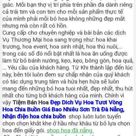
giác. Mỗi bạn thợ vị trí phía trên phần đa dành riêng
cả trái tim và con tim cho mỗi sản phẩm thực tế
của mình phải mỗi bó hoa không những đẹp mắt
nhưng mà còn rất có hồn.
Cung cấp cho chuyên nghiệp và bài bản các dịch
Vụ Thương Mại hoa sang trọng như: hoa khai
trương, hoa event, hoa sinh nhật, hoa thú nuôi,…
trong các số đó nổi bật nhất là hoa ăn uống được
làm từ bỏ bánh nướng, kẹo, kẹo, bông gòn, hoa quả,
… Yêu cầu của khách hàng. Từ Khi thành lập đến lúc
này, bên tôi luôn đem sự chấp nhận của quý khách
có tác dụng trung tâm và hứa hẹn hứa sẽ luôn
mang đến những bó hoa tuoi nhất, đẹp nhất, thu hút
nhất cho từng bởi khách hàng của mình. Chính vì
vậy
Tiệm Bán Hoa
Đẹp Dich Vụ Hoa Tươi Vòng
Hoa Chia Buồn Giá Bao Nhiêu Sơn Trà Đà Nẵng,
Nhận điện hoa chia buồn
shop luôn luôn tuyển
chọn chọn khắt khe ở hầu như khâu từ bỏ lựa chọn
hoa đến giấy gói.
shop hoa đà nẵng