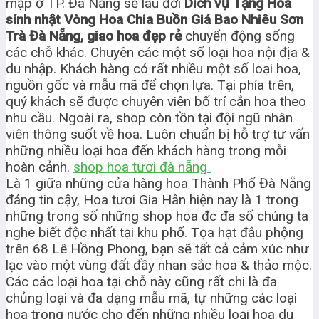
mập ở TP. Đà Nẵng sẽ lâu đời
Dich vụ Tặng Hoa
sính nhật Vòng Hoa Chia Buồn Giá Bao Nhiêu Sơn
Trà Đà Nẵng, giao hoa đẹp rẻ
chuyển động sống
các chỗ khác. Chuyên các một số loại hoa nội địa &
du nhập. Khách hàng có rất nhiều một số loại hoa,
nguồn gốc và mẫu mã để chọn lựa. Tại phía trên,
quý khách sẽ được chuyên viên bố trí cắn hoa theo
nhu cầu. Ngoài ra, shop còn tồn tại đội ngũ nhân
viên thông suốt về hoa. Luôn chuẩn bị hỗ trợ tư vấn
những nhiều loại hoa đến khách hàng trong mỗi
hoàn cảnh.
shop hoa tươi đà nẵng
Là 1 giữa những cửa hàng hoa Thành Phố Đà Nẵng
đáng tin cậy, Hoa tươi Gia Hân hiện nay là 1 trong
những trong số những shop hoa đc đa số chúng ta
nghe biết độc nhất tại khu phố. Tọa hạt đậu phộng
trên 68 Lê Hồng Phong, bạn sẽ tất cả cảm xúc như
lạc vào một vùng đất đầy nhan sắc hoa & thảo mộc.
Các các loại hoa tại chỗ này cũng rất chi là đa
chủng loại và đa dạng mẫu mã, tự những các loại
hoa trong nước cho đến những nhiều loại hoa du