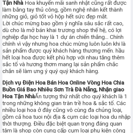
Tận Nhà
Hoa khuyến mãi sanh nhật cũng rất được
làm bằng tay thủ công, gồm nghệ nhân kết thành
những giỏ, giỏ tốt vỏ hộp hết sức đẹp mắt.
Lời chúc mừng bao gồm ý nghĩa sâu sắc rất cao,
dù cho là mở bán khai trương shop thế hệ, có lợi
nghiệp đại học hay là 1 dự án chiến thắng… Chính
chính vì vậy nhưng hoa chúc mừng luôn luôn khi là
sản phẩm được quý khách hàng thương mến. hầu
hết loại hoa được kết phù hợp với nhau tăng thêm
sắc tố và hương thơm mang lại sản phẩm chắc
chắn sẽ làm ưng ý quý quý khách hàng.
Dịch vụ Điện Hoa Bán Hoa Online Vòng Hoa Chia
Buồn Giá Bao Nhiêu Sơn Trà Đà Nẵng, Nhận giao
Hoa Tận Nhà
Ấn tượng thứ nhất cho quý khách là 1
trong những không gian tràn trề hoa & sắc tố. Các
nhiều loại hoa ở đây cũng vô cùng đa chủng loại,
gồm cả hoa tuoi nội địa & cụm các loại hoa du nhập
thời thượng. Điều đặc biệt quan trọng đáng quan
tâm là shop còn cung cấp cụm loại phụ kiện công