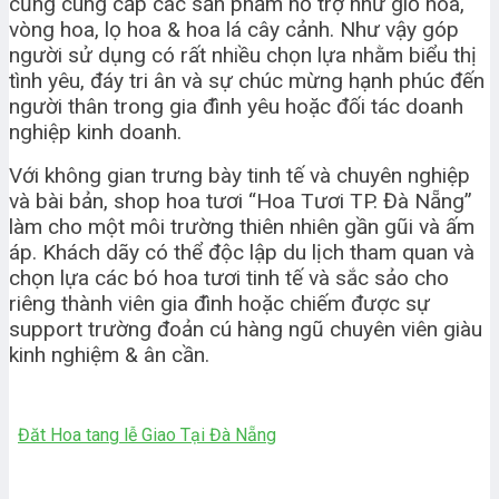
cũng cung cấp các sản phẩm hỗ trợ như giỏ hoa,
vòng hoa, lọ hoa & hoa lá cây cảnh. Như vậy góp
người sử dụng có rất nhiều chọn lựa nhằm biểu thị
tình yêu, đáy tri ân và sự chúc mừng hạnh phúc đến
người thân trong gia đình yêu hoặc đối tác doanh
nghiệp kinh doanh.
Với không gian trưng bày tinh tế và chuyên nghiệp
và bài bản, shop hoa tươi “Hoa Tươi TP. Đà Nẵng”
làm cho một môi trường thiên nhiên gần gũi và ấm
áp. Khách dãy có thể độc lập du lịch tham quan và
chọn lựa các bó hoa tươi tinh tế và sắc sảo cho
riêng thành viên gia đình hoặc chiếm được sự
support trường đoản cú hàng ngũ chuyên viên giàu
kinh nghiệm & ân cần.
Đăt Hoa tang lễ Giao Tại Đà Nẵng