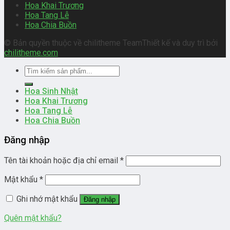
Hoa Khai Trương
Hoa Tang Lễ
Hoa Chia Buồn
© Bản quyền thuộc về chilitheme Team
Thiết kế và duy trì bởi
chilitheme.com
Tìm
kiếm:
Hoa Sinh Nhật
Hoa Khai Trương
Hoa Tang Lễ
Hoa Chia Buồn
Đăng nhập
Tên tài khoản hoặc địa chỉ email
*
Mật khẩu
*
Ghi nhớ mật khẩu
Đăng nhập
Quên mật khẩu?