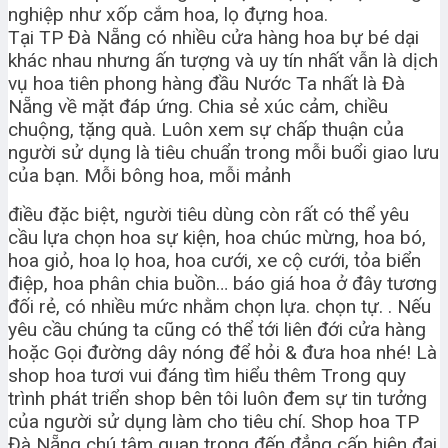
nghiệp như xốp cắm hoa, lọ đựng hoa.
Tại TP Đà Nẵng có nhiều cửa hàng hoa bự bé dại
khác nhau nhưng ấn tượng và uy tín nhất vẫn là dịch
vụ hoa tiên phong hàng đầu Nước Ta nhất là Đà
Nẵng về mặt đáp ứng. Chia sẻ xúc cảm, chiều
chuộng, tặng quà. Luôn xem sự chấp thuận của
người sử dụng là tiêu chuẩn trong mỗi buổi giao lưu
của bạn. Mỗi bông hoa, mỗi mảnh
điều đặc biệt, người tiêu dùng còn rất có thể yêu
cầu lựa chọn hoa sự kiện, hoa chúc mừng, hoa bó,
hoa giỏ, hoa lọ hoa, hoa cưới, xe cộ cưới, tỏa biển
điệp, hoa phân chia buồn… báo giá hoa ở đây tương
đối rẻ, có nhiều mức nhằm chọn lựa. chọn tự. . Nếu
yêu cầu chúng ta cũng có thể tới liên đới cửa hàng
hoặc Gọi đường dây nóng để hỏi & đưa hoa nhé! Là
shop hoa tươi vui đáng tìm hiểu thêm Trong quy
trình phát triển shop bên tôi luôn đem sự tin tưởng
của người sử dụng làm cho tiêu chí. Shop hoa TP
Đà Nẵng chú tâm quan trọng đến đẳng cấp hiện đại