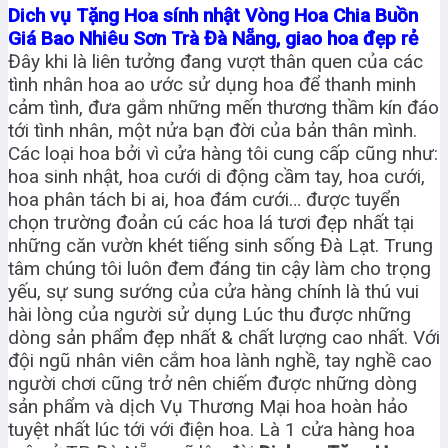
Dich vụ Tặng Hoa sính nhật Vòng Hoa Chia Buồn
Giá Bao Nhiêu Sơn Trà Đà Nẵng, giao hoa đẹp rẻ
Đây khi là liên tưởng đang vượt thân quen của các
tình nhân hoa ao ước sử dụng hoa để thanh minh
cảm tình, đưa gắm những mến thương thầm kín đáo
tới tình nhân, một nửa bạn đời của bản thân mình.
Các loại hoa bởi vì cửa hàng tôi cung cấp cũng như:
hoa sinh nhật, hoa cưới di động cầm tay, hoa cưới,
hoa phân tách bi ai, hoa đám cưới… được tuyển
chọn trường đoản cú các hoa lá tươi đẹp nhất tại
những căn vườn khét tiếng sinh sống Đà Lạt. Trung
tâm chúng tôi luôn đem đáng tin cậy làm cho trọng
yếu, sự sung sướng của cửa hàng chính là thú vui
hài lòng của người sử dụng Lúc thu được những
dòng sản phẩm đẹp nhất & chất lượng cao nhất. Với
đội ngũ nhân viên cắm hoa lành nghề, tay nghề cao
người chơi cũng trở nên chiếm được những dòng
sản phẩm và dịch Vụ Thương Mại hoa hoàn hảo
tuyệt nhất lúc tới với điện hoa. Là 1 cửa hàng hoa