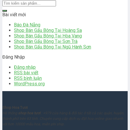
Bài viết mới
Báo Đà Nẵng
Shop Bán Gấu Bông Tại Hoàng Sa
Shop Bán Gấu Bông Tại Hòa Vang
Shop Bán Gấu Bông Tại Sơn Trà
Shop Bán Gấu Bông Tại Ngũ Hành Sơn
Đăng Nhập
Đăng nhập
RSS bài viết
RSS bình luận
WordPress.org
Shop Hoa Tươi
Hệ thống
shop hoa tươi
: +979 cửa hàng & đối tác ở tất cả các quận, huyện,
thành phố trên 63 tỉnh. Chuyên cung cấp dịch vụ đặt hoa online giao nhanh
với hơn 10000 mẫu hoa, miễn phí ship.