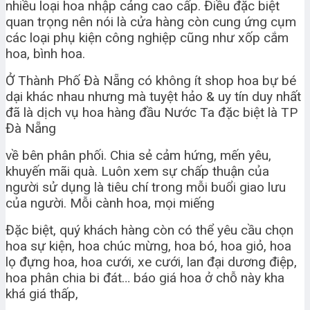
nhiều loại hoa nhập cảng cao cấp. Điều đặc biệt
quan trọng nên nói là cửa hàng còn cung ứng cụm
các loại phụ kiện công nghiệp cũng như xốp cắm
hoa, bình hoa.
Ở Thành Phố Đà Nẵng có không ít shop hoa bự bé
dại khác nhau nhưng mà tuyệt hảo & uy tín duy nhất
đã là dịch vụ hoa hàng đầu Nước Ta đặc biệt là TP
Đà Nẵng
về bên phân phối. Chia sẻ cảm hứng, mến yêu,
khuyến mãi quà. Luôn xem sự chấp thuận của
người sử dụng là tiêu chí trong mỗi buổi giao lưu
của người. Mỗi cành hoa, mọi miếng
Đặc biệt, quý khách hàng còn có thể yêu cầu chọn
hoa sự kiện, hoa chúc mừng, hoa bó, hoa giỏ, hoa
lọ đựng hoa, hoa cưới, xe cưới, lan đại dương điệp,
hoa phân chia bi đát… báo giá hoa ở chỗ này kha
khá giá thấp,