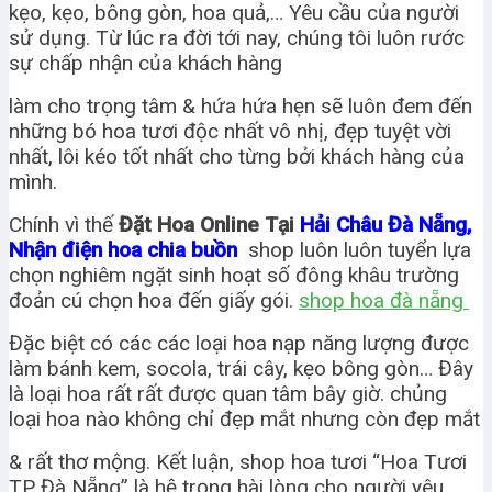
kẹo, kẹo, bông gòn, hoa quả,… Yêu cầu của người
sử dụng. Từ lúc ra đời tới nay, chúng tôi luôn rước
sự chấp nhận của khách hàng
làm cho trọng tâm & hứa hứa hẹn sẽ luôn đem đến
những bó hoa tươi độc nhất vô nhị, đẹp tuyệt vời
nhất, lôi kéo tốt nhất cho từng bởi khách hàng của
mình.
Chính vì thế
Đặt Hoa Online Tại
Hải Châu Đà Nẵng,
Nhận điện hoa chia buồn
shop luôn luôn tuyển lựa
chọn nghiêm ngặt sinh hoạt số đông khâu trường
đoản cú chọn hoa đến giấy gói.
shop hoa đà nẵng
Đặc biệt có các các loại hoa nạp năng lượng được
làm bánh kem, socola, trái cây, kẹo bông gòn… Đây
là loại hoa rất rất được quan tâm bây giờ. chủng
loại hoa nào không chỉ đẹp mắt nhưng còn đẹp mắt
& rất thơ mộng. Kết luận, shop hoa tươi “Hoa Tươi
TP Đà Nẵng” là hệ trọng hài lòng cho người yêu