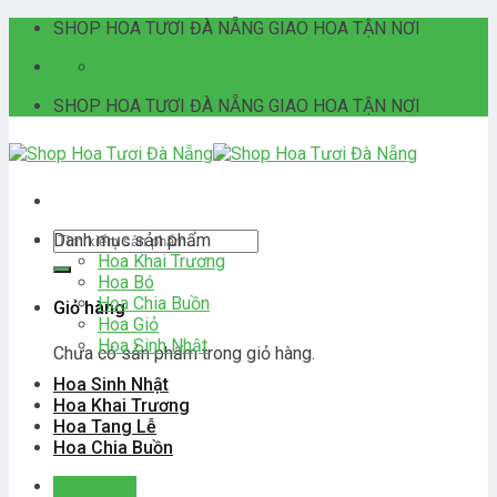
Skip
SHOP HOA TƯƠI ĐÀ NẴNG GIAO HOA TẬN NƠI
to
06:00 - 21:00
content
SHOP HOA TƯƠI ĐÀ NẴNG GIAO HOA TẬN NƠI
Tìm
Danh mục sản phẩm
kiếm:
Hoa Khai Trương
Hoa Bó
Hoa Chia Buồn
Giỏ hàng
Hoa Giỏ
Hoa Sinh Nhật
Chưa có sản phẩm trong giỏ hàng.
Hoa Sinh Nhật
Hoa Khai Trương
Hoa Tang Lễ
Hoa Chia Buồn
Đăng nhập