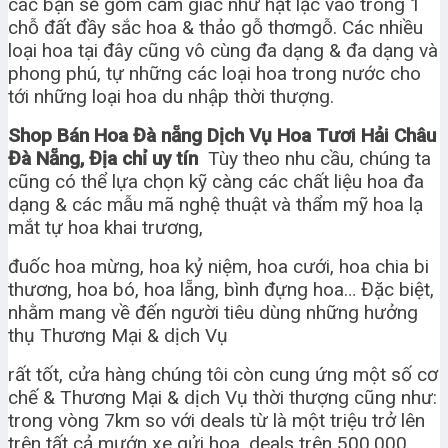
các bạn sẽ gồm cảm giác như hạt lạc vào trong 1
chỗ đất đầy sắc hoa & thảo gỗ thơmgỗ. Các nhiều
loại hoa tại đây cũng vô cùng đa dạng & đa dạng và
phong phú, tự những các loại hoa trong nước cho
tới những loại hoa du nhập thời thượng.
Shop Bán Hoa Đà nẵng Dịch Vụ Hoa Tươi Hải Châu
Đà Nẵng, Địa chỉ uy tín
Tùy theo nhu cầu, chúng ta
cũng có thể lựa chọn kỹ càng các chất liệu hoa đa
dạng & các mẫu mã nghệ thuật và thẩm mỹ hoa lạ
mắt tự hoa khai trương,
đuốc hoa mừng, hoa kỷ niệm, hoa cưới, hoa chia bi
thương, hoa bó, hoa lẵng, bình đựng hoa… Đặc biệt,
nhằm mang về đến người tiêu dùng những hưởng
thụ Thương Mại & dịch Vụ
rất tốt, cửa hàng chúng tôi còn cung ứng một số cơ
chế & Thương Mại & dịch Vụ thời thượng cũng như:
trong vòng 7km so với deals từ là một triệu trở lên
trên tất cả mướn xe gửi hoa, deals trên 500.000